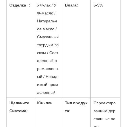
Отделка ：
УФ-лак / У
Влага:
6-9%
Ф-масло /
Натуральн
ое масло /
Смазанный
твердым во
ском / Сост
аренный п
ромасленн
ый / Невид
имый пром
асленный
Щелкните
Юнилин
Тип продук
Спроектиро
Система:
та:
ванные дер
евянные по
лы