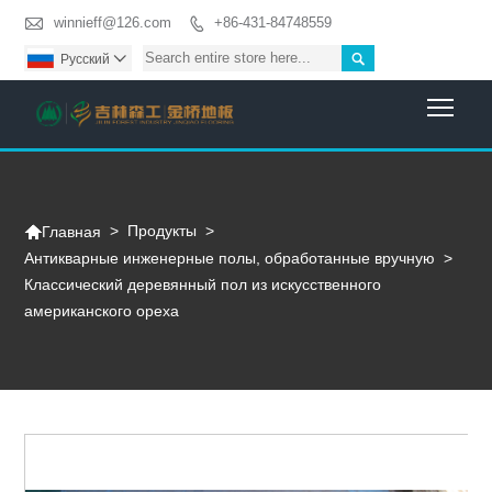

winnieff@126.com
+86-431-84748559


Pусский

Togg

>
Продукты
>
Главная
Антикварные инженерные полы, обработанные вручную
>
Классический деревянный пол из искусственного
американского ореха