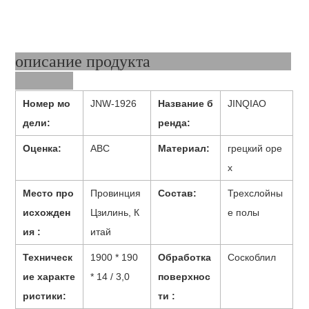
описание продукта
Номер мо
JNW-1926
Название б
JINQIAO
дели:
ренда:
Оценка:
ABC
Материал:
грецкий оре
х
Место про
Провинция
Состав:
Трехслойны
исхожден
Цзилинь, К
е полы
ия :
итай
Техническ
1900 * 190
Обработка
Соскоблил
ие характе
* 14 / 3,0
поверхнос
ристики:
ти :