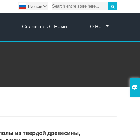

Pусский

Свяжитесь С Нами
О Нас

олы из твердой древесины,