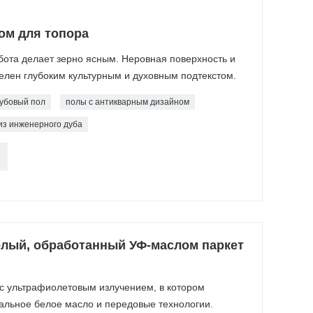
ом для топора
ота делает зерно ясным. Неровная поверхность и
елен глубоким культурным и духовным подтекстом.
убовый пол
полы с антикварным дизайном
из инженерного дуба
елый, обработанный УФ-маслом паркет
с ультрафиолетовым излучением, в котором
альное белое масло и передовые технологии.