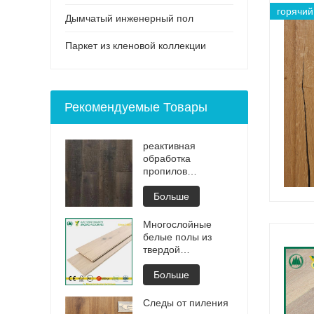
горячий
Дымчатый инженерный пол
Паркет из кленовой коллекции
Рекомендуемые Товары
реактивная
обработка
пропилов
невидимые
промасленные
Больше
инженерные полы
Многослойные
белые полы из
твердой
древесины,
обработанные
Больше
вручную, покрытые
маслом
Следы от пиления