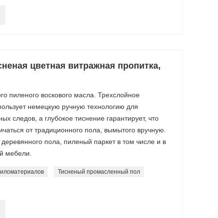
сненая цветная витражная пропитка,
го пиленого воскового масла. Трехслойное
пользует немецкую ручную технологию для
х следов, а глубокое тиснение гарантирует, что
ичаться от традиционного пола, вымытого вручную.
еревянного пола, пиленый паркет в том числе и в
й мебели.
пиломатериалов
Тисненый промасленный пол