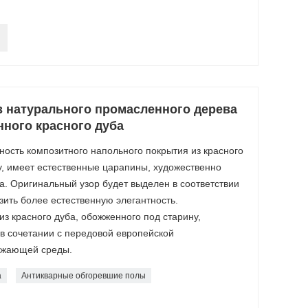
з натурального промасленного дерева
нного красного дуба
ость композитного напольного покрытия из красного
у, имеет естественные царапины, художественно
а. Оригинальный узор будет выделен в соответствии
азить более естественную элегантность.
з красного дуба, обожженного под старину,
в сочетании с передовой европейской
ужающей среды.
а
Антикварные обгоревшие полы