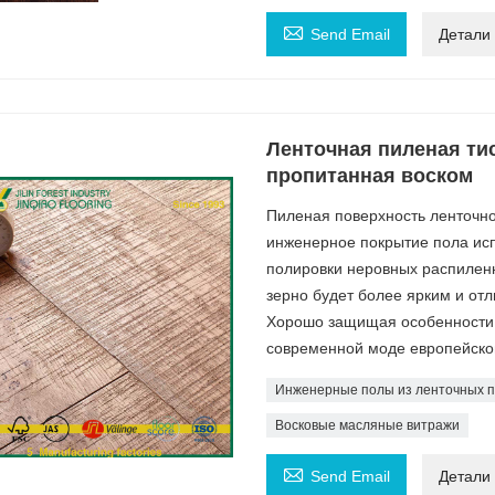

Send Email
Детали
Ленточная пиленая ти
пропитанная воском
Пиленая поверхность ленточно
инженерное покрытие пола ис
полировки неровных распиленны
зерно будет более ярким и отл
Хорошо защищая особенности д
современной моде европейско
Инженерные полы из ленточных 
Восковые масляные витражи

Send Email
Детали