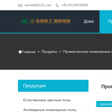

winnieff@126.com
+86-431-84748559

Дома
П

>
Продукты
>
Промасленные инженерные 
Главная
Продукция
Про
Естественные цветные полы
горячий
Антикварные инженерные полы,