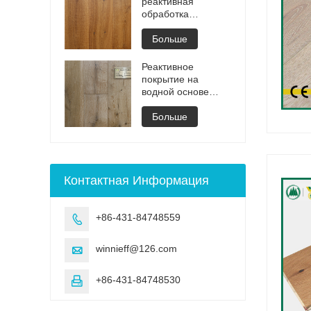
реактивная
обработка
невидимые
промасленные
Больше
инженерные полы
Реактивное
покрытие на
водной основе
Матовый паркет из
инженерной
Больше
древесины
Контактная Информация
+86-431-84748559

winnieff@126.com

+86-431-84748530
