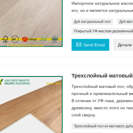
Импортное натуральное масло н
его, но и является натуральны
Дуб натуральный пол
Дуб ма
Покрытый УФ-маслом деревянный

Send Email
Детали
Трехслойный матовый 
Трехслойный матовый пол, об
прочный и привлекательный ви
В отличие от УФ-лака, деревя
древесину, вместо этого он та
слой сверху.
Трехслойный пол из матового дуб