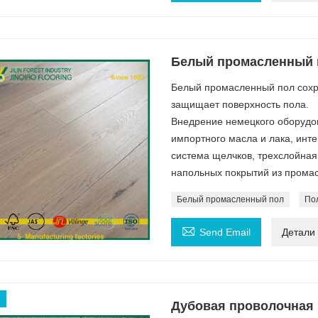
Белый промасленный 
Белый промасленный пол сохра
защищает поверхность пола.
Внедрение немецкого оборудо
импортного масла и лака, инт
система щелчков, трехслойная
напольных покрытий из промас
Белый промасленный пол
Пол

Send Email
Детали
Дубовая проволочная