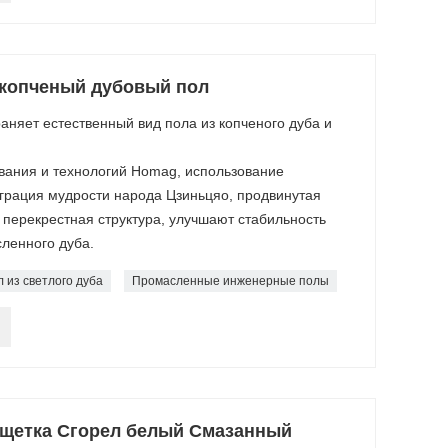
копченый дубовый пол
няет естественный вид пола из копченого дуба и
вания и технологий Homag, использование
еграция мудрости народа Цзиньцяо, продвинутая
 перекрестная структура, улучшают стабильность
ленного дуба.
 из светлого дуба
Промасленные инженерные полы
 щетка Сгорел белый Смазанный